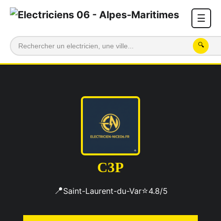
☰
🔍
C3P
📍
⭐
Saint-Laurent-du-Var
4.8/5