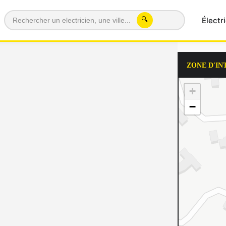
Électr
🔍
ZONE D'IN
+
−