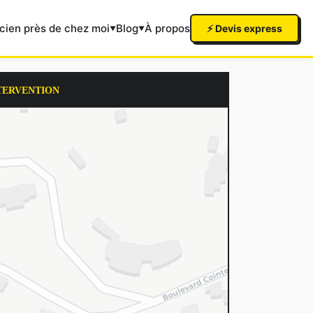
icien près de chez moi
Blog
À propos
⚡ Devis express
TERVENTION