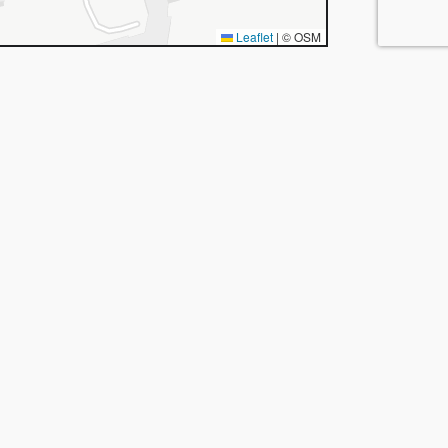
Leaflet
|
© OSM
LIENS UTILES
ion
Contact
tion
Inscription electricien
Blog
enance
A propos
e
INFORMATIONS LEGALES
Mentions legales
Confidentialite