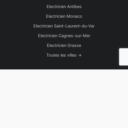
Electricien Antibes
Electricien Monaco
Electricien Saint-Laurent-du-Var
Electricien Cagnes-sur-Mer
Electricien Grasse
Toutes les villes →
NOS SERVICES
Chauffage & Ventilation
Installation & Rénovation
Autres Installations
Dépannage & Maintenance
Sécurité & Domotique