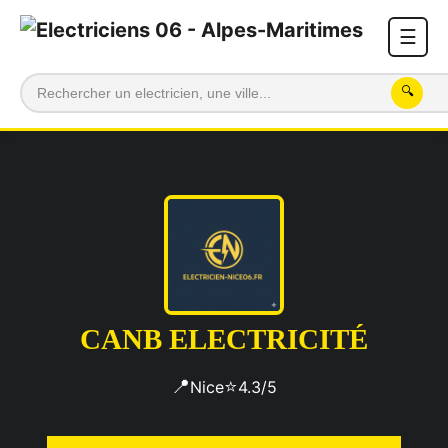
☰
🔍
CANB ELECTRICITÉ
📍
⭐
Nice
4.3/5