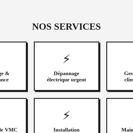
NOS SERVICES
⚡
ge &
Dépannage
Ges
ance
électrique urgent
cli
⚡
n de VMC
Installation
Main