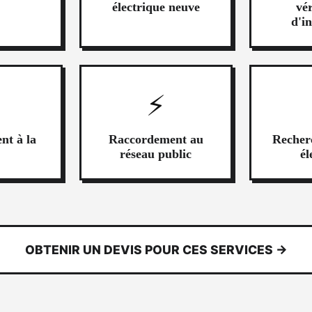
électrique neuve
vér
d'in
⚡
nt à la
Raccordement au
Recher
réseau public
él
OBTENIR UN DEVIS POUR CES SERVICES →