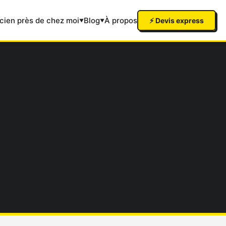
icien près de chez moi
Blog
À propos
⚡ Devis express