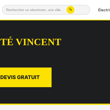
Électr
🔍
TÉ VINCENT
DEVIS GRATUIT