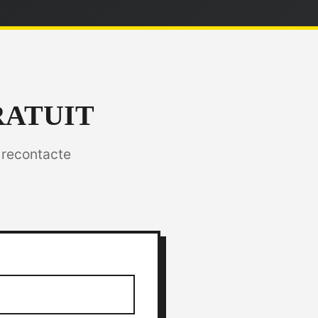
RATUIT
 recontacte