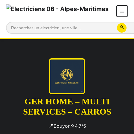
☰
🔍
GER HOME – MULTI
SERVICES – CARROS
📍
⭐
Bouyon
4.7/5