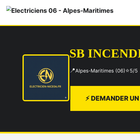
SB INCEND
📍
⭐
Alpes-Maritimes (06)
5/5
⚡ DEMANDER UN 