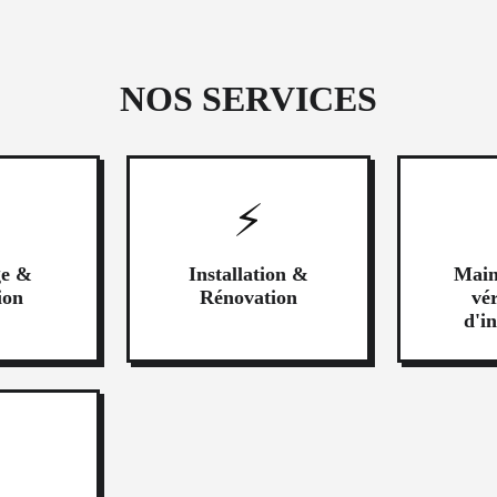
NOS SERVICES
⚡
ge &
Installation &
Main
ion
Rénovation
vér
d'in