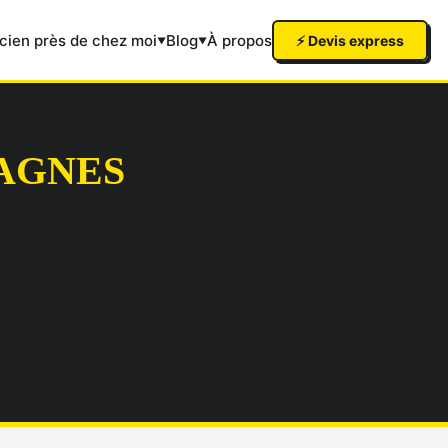
icien près de chez moi
Blog
À propos
⚡ Devis express
CAGNES