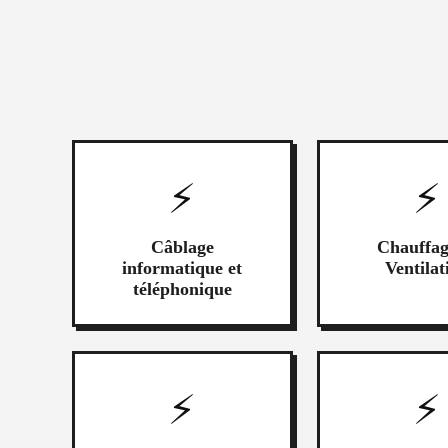
⚡
⚡
Câblage
Chauffa
informatique et
Ventilat
téléphonique
⚡
⚡