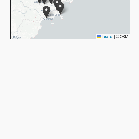
Leaflet
|
© OSM